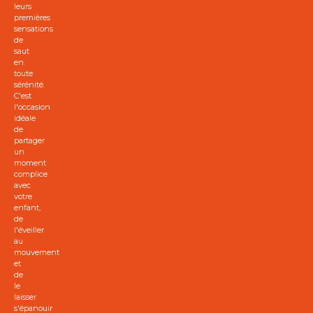
leurs
premières
sensations
de
saut
en
toute
sérénité.
C'est
l'occasion
idéale
de
partager
un
moment
complice
avec
votre
enfant,
de
l'éveiller
au
mouvement
et
de
le
laisser
s'épanouir