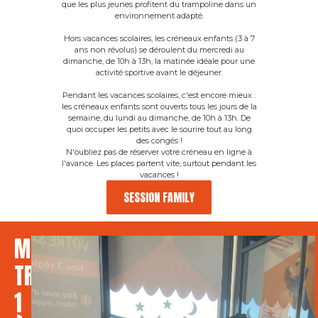
que les plus jeunes profitent du trampoline dans un
environnement adapté.
Hors vacances scolaires, les créneaux enfants (3 à 7
ans non révolus) se déroulent du mercredi au
dimanche, de 10h à 13h, la matinée idéale pour une
activité sportive avant le déjeuner.
Pendant les vacances scolaires, c'est encore mieux :
les créneaux enfants sont ouverts tous les jours de la
semaine, du lundi au dimanche, de 10h à 13h. De
quoi occuper les petits avec le sourire tout au long
des congés !
N'oubliez pas de réserver votre créneau en ligne à
l'avance. Les places partent vite, surtout pendant les
vacances !
SESSION FAMILY
MINI
TRAMPO
1