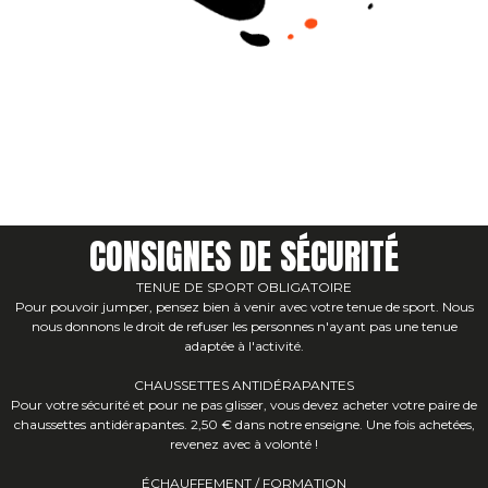
CONSIGNES DE SÉCURITÉ
TENUE DE SPORT OBLIGATOIRE
Pour pouvoir jumper, pensez bien à venir avec votre tenue de sport. Nous
nous donnons le droit de refuser les personnes n'ayant pas une tenue
adaptée à l'activité.
CHAUSSETTES ANTIDÉRAPANTES
Pour votre sécurité et pour ne pas glisser, vous devez acheter votre paire de
chaussettes antidérapantes. 2,50 € dans notre enseigne. Une fois achetées,
revenez avec à volonté !
ÉCHAUFFEMENT / FORMATION