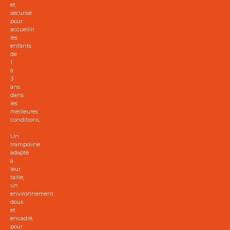
et
sécurisé
pour
accueillir
les
enfants
de
1
à
3
ans
dans
les
meilleures
conditions.
Un
trampoline
adapté
à
leur
taille,
un
environnement
doux
et
encadré,
pour